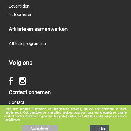
Levertijden
Retourneren
Affiliate en samenwerken
Affiliateprogramma
Volg ons
Contact opnemen
Contact
Deze site plaatst functionele en analytische cookies, om de site optimaal te laten
functioneren. Ook plaatsen we marketing cookies waardoor voor jou relevante en groene
content sneller zal worden getoond. Als je dat laatste niet wilt, kun je dit aanpassen in de
instellingen.
© 2017 - 2026
groeneboekenshop.nl
|
Klantenservice
|
Algemene voorwaarden
|
Privacy verklaring
|
Disclaimer
Accepteren
Instellen