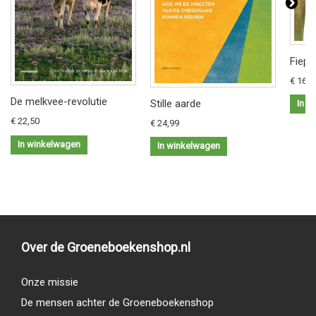
Fiep 
€ 16,9
De melkvee-revolutie
Stille aarde
In w
€ 22,50
€ 24,99
In winkelwagen
In winkelwagen
Over de Groeneboekenshop.nl
Onze missie
De mensen achter de Groeneboekenshop