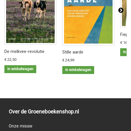
Fiep 
€ 16,9
De melkvee-revolutie
Stille aarde
In w
€ 22,50
€ 24,99
In winkelwagen
In winkelwagen
Over de Groeneboekenshop.nl
Onze missie