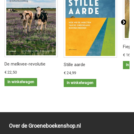
Fiep 
€ 16,9
De melkvee-revolutie
Stille aarde
In w
€ 22,50
€ 24,99
In winkelwagen
In winkelwagen
Over de Groeneboekenshop.nl