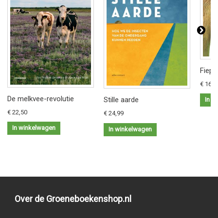
Fiep 
€ 16,9
De melkvee-revolutie
Stille aarde
In w
€ 22,50
€ 24,99
In winkelwagen
In winkelwagen
Over de Groeneboekenshop.nl