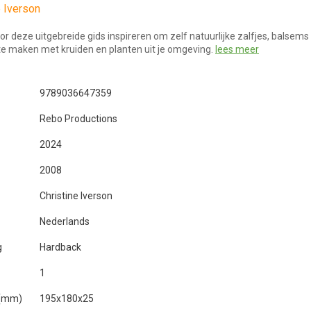
e Iverson
oor deze uitgebreide gids inspireren om zelf natuurlijke zalfjes, balsems
te maken met kruiden en planten uit je omgeving.
lees meer
9789036647359
Rebo Productions
2024
2008
Christine Iverson
Nederlands
g
Hardback
1
 (mm)
195x180x25