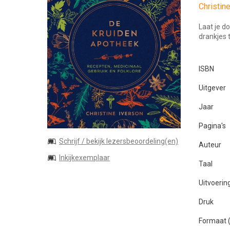
Christin
Laat je d
drankjes 
ISBN
Uitgever
Jaar
Pagina's
Schrijf / bekijk lezersbeoordeling(en)
Auteur
Inkijkexemplaar
Taal
Uitvoerin
Druk
Formaat