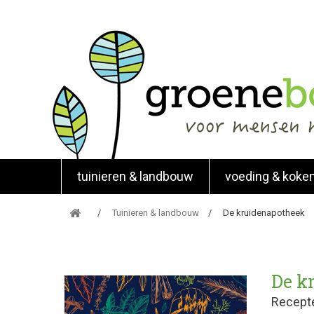
tuinieren & landbouw
voeding & koke
Tuinieren & landbouw
De kruidenapotheek
De k
Recepte