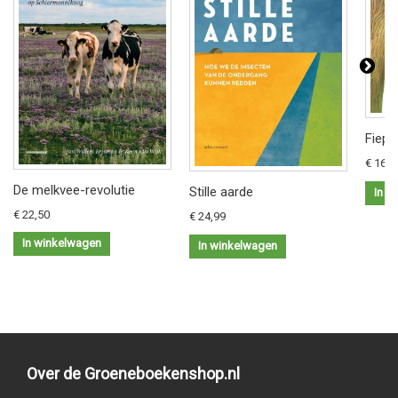
Fiep 
€ 16,9
De melkvee-revolutie
Stille aarde
In w
€ 22,50
€ 24,99
In winkelwagen
In winkelwagen
Over de Groeneboekenshop.nl