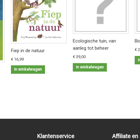
Ecologische tuin, van
Bi
aanleg tot beheer
€ 
Fiep in de natuur
€ 39,00
€ 16,99
I
In winkelwagen
In winkelwagen
Klantenservice
Affiliate en