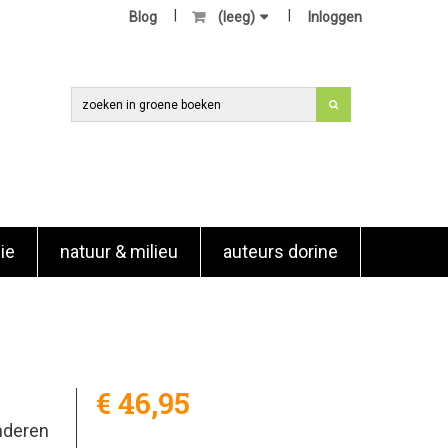
Blog
(leeg)
Inloggen
ie
natuur & milieu
auteurs dorine
€ 46,95
anderen