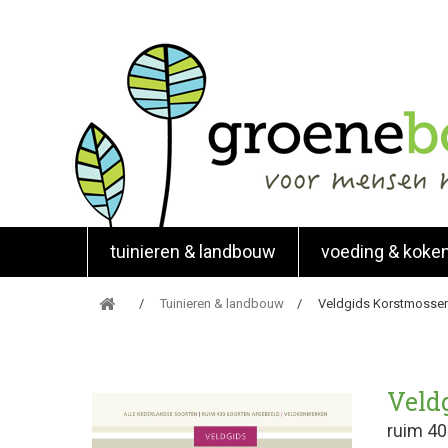
tuinieren & landbouw
voeding & koke
Tuinieren & landbouw
Veldgids Korstmosse
Veld
ruim 40