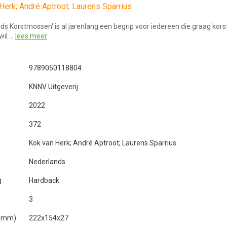
Herk; André Aptroot; Laurens Sparrius
ids Korstmossen' is al jarenlang een begrip voor iedereen die graag ko
wil …
lees meer
9789050118804
KNNV Uitgeverij
2022
372
Kok van Herk; André Aptroot; Laurens Sparrius
Nederlands
g
Hardback
3
 (mm)
222x154x27