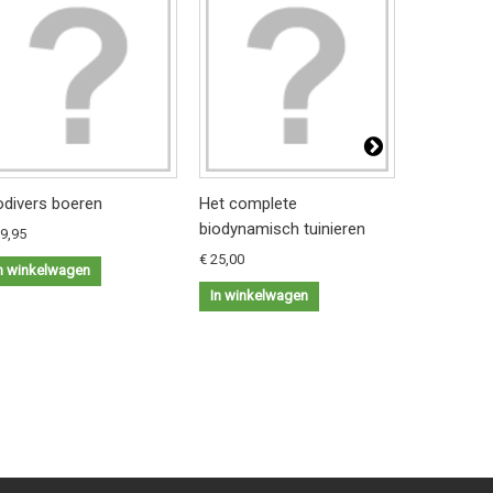
odivers boeren
Het complete
Zaaien me
biodynamisch tuinieren
29,95
€ 24,95
€ 25,00
n winkelwagen
In winkel
In winkelwagen