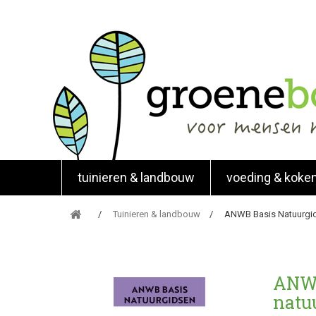
tuinieren & landbouw
voeding & koke
Tuinieren & landbouw
ANWB Basis Natuurgid
ANWB
natu