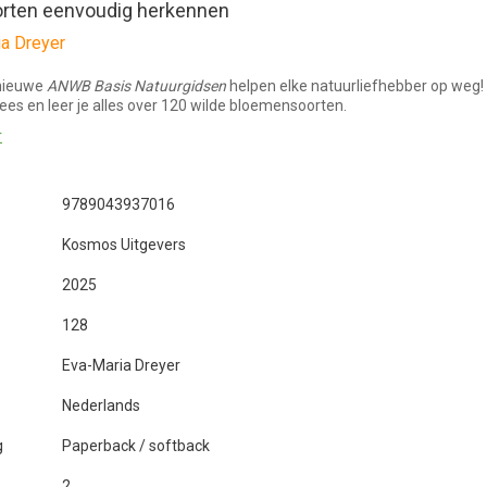
orten eenvoudig herkennen
a Dreyer
nieuwe
ANWB Basis Natuurgidsen
helpen elke natuurliefhebber op weg!
ees en leer je alles over 120 wilde bloemensoorten.
r
9789043937016
Kosmos Uitgevers
2025
128
Eva-Maria Dreyer
Nederlands
g
Paperback / softback
2