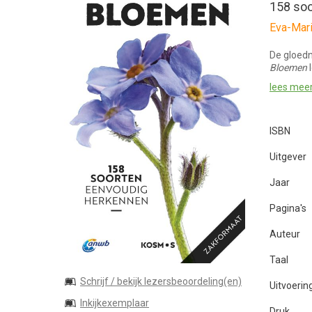
158 so
Eva-Mari
De gloed
Bloemen
l
lees mee
ISBN
Uitgever
Jaar
Pagina's
Auteur
Taal
Schrijf / bekijk lezersbeoordeling(en)
Uitvoerin
Inkijkexemplaar
Druk