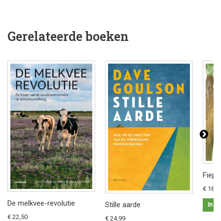
Gerelateerde boeken
Fiep 
€ 16,9
De melkvee-revolutie
Stille aarde
In w
€ 22,50
€ 24,99