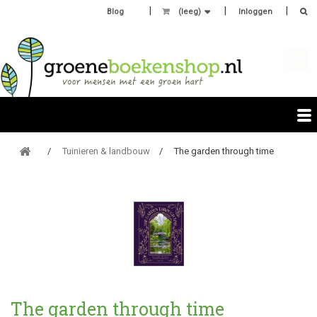
Blog
(leeg)
Inloggen
Tuinieren & landbouw
The garden through time
The garden through time