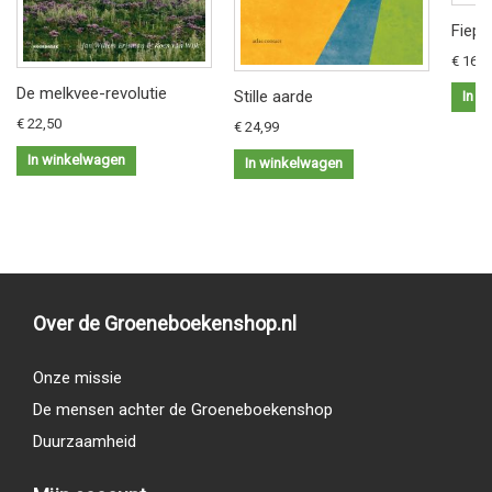
Fiep 
€ 16,9
De melkvee-revolutie
Stille aarde
In w
€ 22,50
€ 24,99
In winkelwagen
In winkelwagen
Over de Groeneboekenshop.nl
Onze missie
De mensen achter de Groeneboekenshop
Duurzaamheid