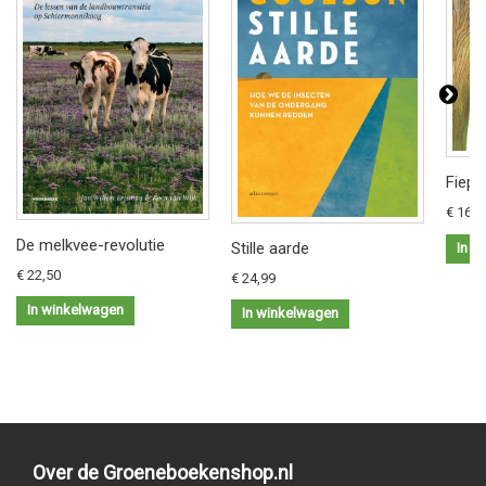
Fiep 
€ 16,9
De melkvee-revolutie
Stille aarde
In w
€ 22,50
€ 24,99
In winkelwagen
In winkelwagen
Over de Groeneboekenshop.nl