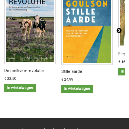
Fiep 
€ 16,9
De melkvee-revolutie
Stille aarde
In w
€ 22,50
€ 24,99
In winkelwagen
In winkelwagen