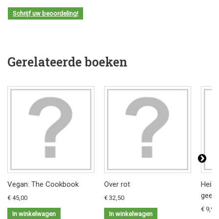
Schrijf uw beoordeling!
Gerelateerde boeken
Vegan: The Cookbook
Over rot
Heilz
geest
€ 45,00
€ 32,50
€ 9,95
In winkelwagen
In winkelwagen