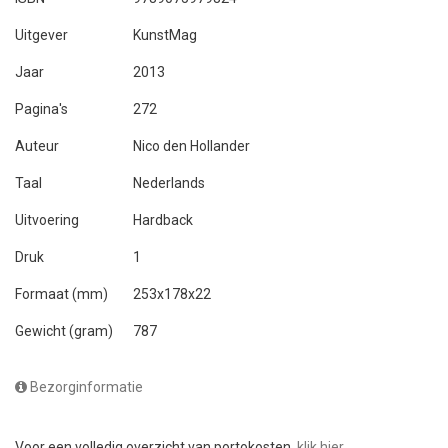
Uitgever
KunstMag
Jaar
2013
Pagina's
272
Auteur
Nico den Hollander
Taal
Nederlands
Uitvoering
Hardback
Druk
1
Formaat (mm)
253x178x22
Gewicht (gram)
787
Bezorginformatie
Voor een volledig overzicht van portokosten,
klik hier