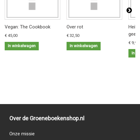
Vegan: The Cookbook
Over rot
Heilz
geest
€ 45,00
€ 32,50
€ 9,95
In winkelwagen
In winkelwagen
In w
Over de Groeneboekenshop.nl
Onze missie