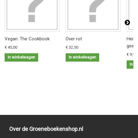
Vegan: The Cookbook
Over rot
Heilz
geest
€ 45,00
€ 32,50
€ 9,95
In winkelwagen
In winkelwagen
In w
Over de Groeneboekenshop.nl