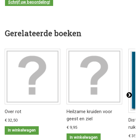
Schrijf uw beoordeling!
Gerelateerde boeken
Over rot
Heilzame kruiden voor
geest en ziel
Distil
€ 32,50
ruike
€ 9,95
In winkelwagen
€ 35,9
In winkelwagen