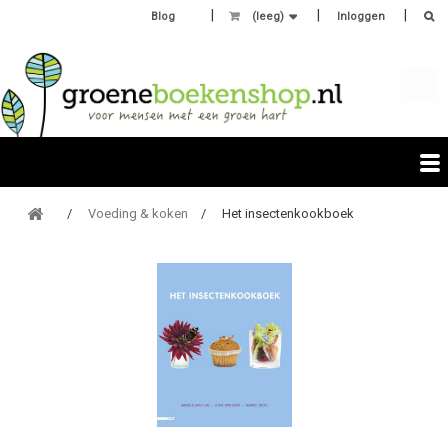
Blog
(leeg)
Inloggen
Voeding & koken
Het insectenkookboek