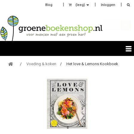
Blog
(leeg)
Inloggen
Voeding & koken
Het love & Lemons Kookboek