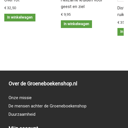
Over rot
Heilzame kruiden voor
geest en ziel
Distil
€ 32,50
ruike
€ 9,95
In winkelwagen
€ 35,9
In winkelwagen
In w
Over de Groeneboekenshop.nl
Onze missie
De mensen achter de Groeneboekenshop
Duurzaamheid