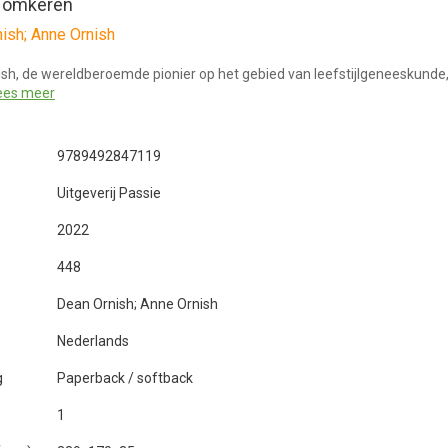
 omkeren
ish; Anne Ornish
sh, de wereldberoemde pionier op het gebied van leefstijlgeneeskunde,
ees meer
9789492847119
Uitgeverij Passie
2022
448
Dean Ornish; Anne Ornish
Nederlands
g
Paperback / softback
1