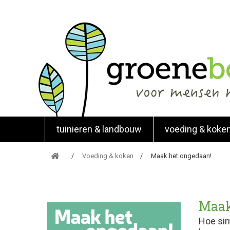
tuinieren & landbouw
voeding & koke
Voeding & koken
Maak het ongedaan!
Maak
Hoe sim