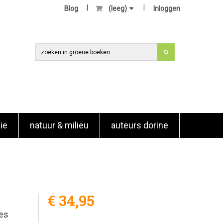
Blog
(leeg)
Inloggen
ie
natuur & milieu
auteurs dorine
€ 34,95
tes