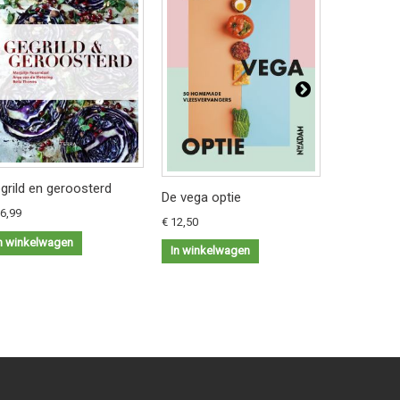
grild en geroosterd
De vega optie
26,99
Johannes
€ 12,50
n winkelwagen
€ 24,99
In winkelwagen
In winkel