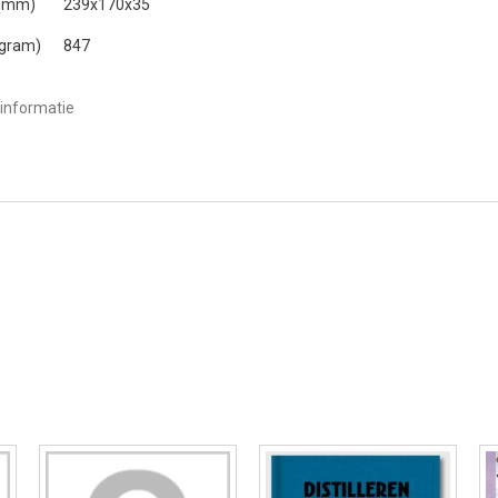
 (mm)
239x170x35
(gram)
847
informatie