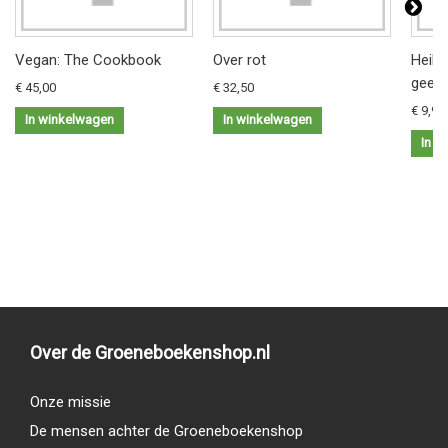
Vegan: The Cookbook
Over rot
Heilz
geest
€ 45,00
€ 32,50
€ 9,95
In winkelwagen
In winkelwagen
In w
Over de Groeneboekenshop.nl
Onze missie
De mensen achter de Groeneboekenshop