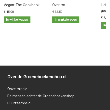
Vegan: The Cookbook
Over rot
Heilz
geest
€ 45,00
€ 32,50
€ 9,95
In winkelwagen
In winkelwagen
In w
Over de Groeneboekenshop.nl
Onze missie
De mensen achter de Groeneboekenshop
Duurzaamheid