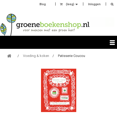
Blog
(leeg)
Inloggen
Voeding & koken
Patisserie Coucou