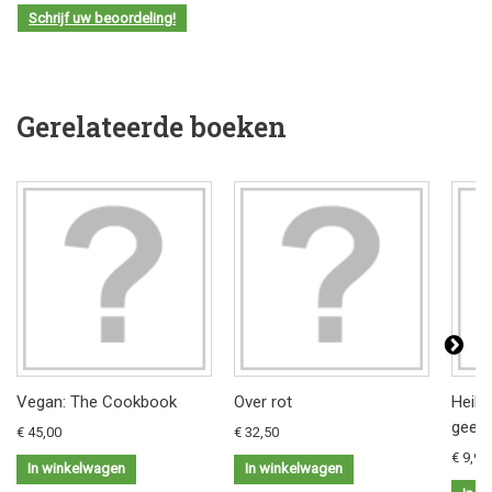
Schrijf uw beoordeling!
Gerelateerde boeken
Vegan: The Cookbook
Over rot
Heilz
geest
€ 45,00
€ 32,50
€ 9,95
In winkelwagen
In winkelwagen