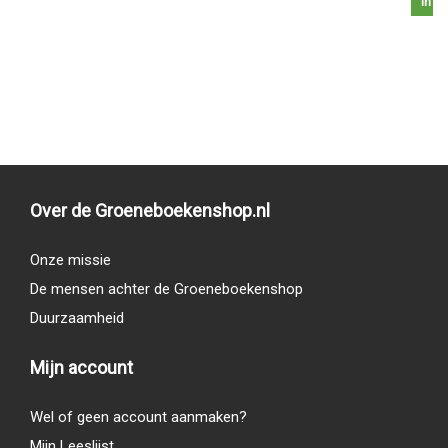
In w
Over de Groeneboekenshop.nl
Onze missie
De mensen achter de Groeneboekenshop
Duurzaamheid
Mijn account
Wel of geen account aanmaken?
Mijn Leeslijst