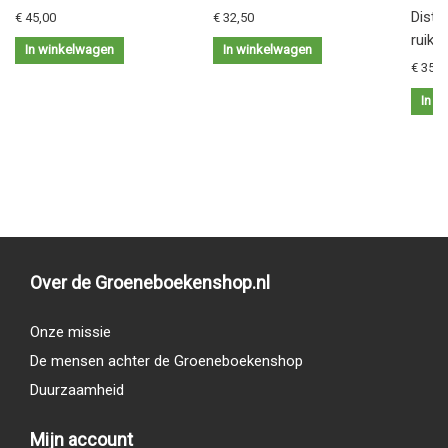
Distil
€ 45,00
€ 32,50
ruike
In winkelwagen
In winkelwagen
€ 35,9
In w
Over de Groeneboekenshop.nl
Onze missie
De mensen achter de Groeneboekenshop
Duurzaamheid
Mijn account