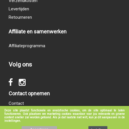
Verzendkosten
Levertijden
Retourneren
Affiliate en samenwerken
Affiliateprogramma
Volg ons
Contact opnemen
Contact
Deze site plaatst functionele en analytische cookies, om de site optimaal te laten
functioneren. Ook plaatsen we marketing cookies waardoor voor jou relevante en groene
content sneller zal worden getoond. Als je dat laatste niet wilt, kun je dit aanpassen in de
instellingen.
© 2017 - 2026
groeneboekenshop.nl
|
Klantenservice
|