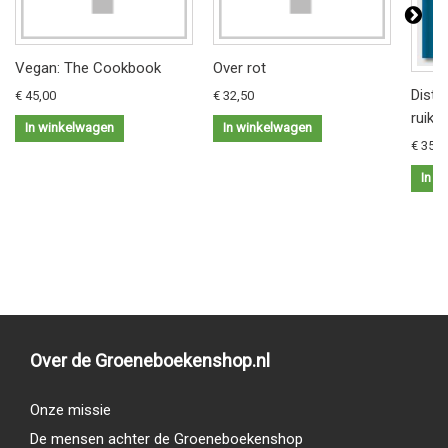
Vegan: The Cookbook
Over rot
Distil
€ 45,00
€ 32,50
ruike
In winkelwagen
In winkelwagen
€ 35,9
In w
Over de Groeneboekenshop.nl
Onze missie
De mensen achter de Groeneboekenshop